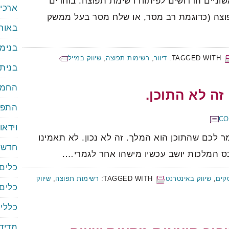
וניים הדרושים לפיתוח רשימת תפוצה: בוחרים
ארכיו
פוצה (כדוגמת רב מסר, או שלח מסר בעל ממשק
באור
בנימ
TAGGED WITH:
דיוור
,
רשימות תפוצה
,
שיווק במייל
בנית
החממ
זה לא התוכן.
התפת
וידאו
ר לכם שהתוכן הוא המלך. זה לא נכון. לא תאמינו
חדשו
ס המלכות יושב עכשיו מישהו אחר לגמרי….
כלים 
קים
,
שיווק באינטרנט
TAGGED WITH:
רשימות תפוצה
,
שיווק
כלים 
כללי
)
מדידה