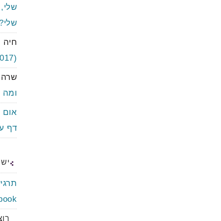
שלי, 
שלי? 
חיה ר
(2017) ומה הוא דורש
שרה ל
ומה 
אום 
דף ע
יש 
תרגיש
book
רוצ