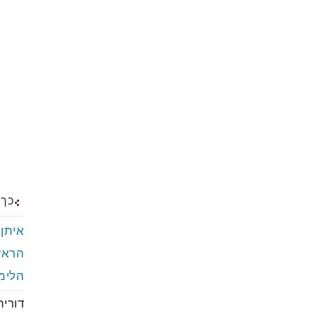
כך 
איתן 
הראשו
הלימו
דורית