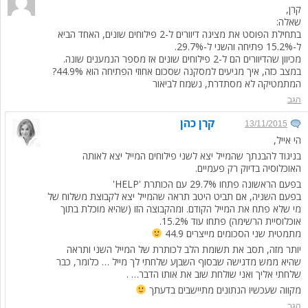
קרן,
שאלה:
בתחילת הפוסט את מציגה דיוורים ל-2 פילוחים שונים, האחד הביא
ל-15.2% פתיחה והשני ל-29.7%.
מכיוון שהדיוורים הם ל-2 פילוחים שונים אז מספר הנמענים שונה.
במצב כזה, איך מגיעים למסקנה שסכום אחוזי הפתיחה הוא 44.9%?
המתמטיקה לא מסתדרת, נשמח לביאור
הגב
קרן כהן
13/11/2015
הי אייל,
בניגוד להבנתך שהמייל יצא לשני פילוחים המייל יצא לאותה
האוכלוסיה בדיוק רק פעמיים.
בפעם הראשונה פתחו 29.7% עם הכותרת 'HELP'
בפעם השניה, אם תביט היטב תראה שהמייל יצא לקבוצת משלוח של
מי שלא פתח את המייל הקודם. ומהקבוצה הזו (שהיא מוכלת בתוך
אוכלוסיית הרשימה) פתחו עוד 15.2%.
מתמטית שני הסכומים מייצרים 44.9
יותר מזה, תסב את תשומת הלב לכותרת של המייל השני ותראה
שהיא ממש מדגישה שבסוף השבןע שלחתי לך מייל … כלומר, כבר
שלחתי אליך ואני שולחת שוב את אותו הדבר… .
מקווה שעכשיו הנתונים מתיישבים בדעתך
הגב