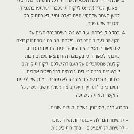
את מייל ההצעה העסקית שלחתי לכל הרשימה כולה בלי
יוצא מן הכלל (למעט ללקוחות שכבר השתתפו בתכנית).
למען האמת שלחתי שניים כאלה. ומי שלא פתח קיבל
תזכורת שלא פתח.
במקביל, פתחתי עוד רשימה: רשימת 'הלוחצים על
הקישור לעמוד המכירה'. פילחתי קבוצה נוספת.זו קבוצה
שבתיאוריה מכילה את המתעניינים החמים בתכנית.
כתבתי 'לכאורה' כי בקבוצה הזו תמצאו פעמים רבות
קולגות שמסתכלים על העבודה שלכם, לקוחות קיימים
שרשומים בכמה מיילים ונכנסים דרך מיילים אחרים –
כלומר, תזכרו שהקבוצה הזו לא טהורה במובן של 'לידים
חמים בלבד' ועדיין, היא קבוצה מפולחת שבהמשך, כל
התקשורת איתה משתנה.
מהרגע הזה, לסירוגין, נשלחו מיילים שונים:
– לרשימה הגדולה – בתדירות מאוד נמוכה
– לרשימת המתעניינים – בתדירות בינונית