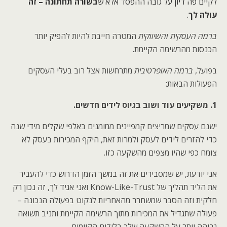
לקיים פה דיון על גובה ההפסד אלא ש
בשורה תחתונה – זה
עולה לך
.
ברמה העסקית והשיווקית
המטרה חייבת להיות להפיק יותר
הכנסות מהרשימה הקיימת.
בפועל,
ברמה האופרטיבית
מתרחשות אצל רוב בעלי העסקים
הפעולות הבאות:
1. משקיעים עוד ושוב בגיוס לידים חדשים.
ישנם עסקים שמריצים קמפיינים ממומנים באלפי שקלים מידי שנה
כדי להזרים לידים לעסק ולמרות זאת, היקף המכירות בעסק לא
צומח כפי שהיו מצפים מהשקעה כזו.
אני יודעת, יש שמסבירים את זה במשך הזמן הדרוש כדי להעביר
את הליד תהליך של Know-Like-Trust ואני אגיד לך, זה נכון רק
חלקית וזה הסבר שמשחרר מהאחריות לנקוט בפעולה הנכונה –
פעולה שתגדיל את המכירות מתוך הרשימה הקיימת ותניב תשואה
גבוהה יותר על ההשקעה שלך בלידים הקיימים.