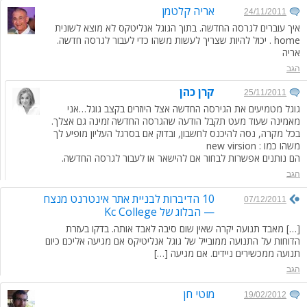
אריה קלטמן
24/11/2011
איך עוברים לגרסה החדשה. בתוך הגוגל אנליטקס לא מוצא לשונית
home . יכול להיות שצריך לעשות משהו כדי לעבור לגרסה חדשה.
אריה
הגב
קרן כהן
25/11/2011
גוגל מטמיעים את הגירסה החדשה אצל היוזרים בקצב גוגל…אני
מאמינה שעוד מעט תקבל הודעה שהגרסה החדשה זמינה גם אצלך.
בכל מקרה, נסה להיכנס לחשבון, ובדוק אם בסרגל העליון מופיע לך
משהו כמו : new virsion
הם נותנים אפשרות לבחור אם להישאר או לעבור לגרסה החדשה.
הגב
10 הדיברות לבניית אתר אינטרנט מנצח
07/12/2011
— הבלוג של Kc College
[…] מאבד תנועה יקרה שאין שום סיבה לאבד אותה. בדקו בעזרת
הדוחות על התנועה ממובייל של גוגל אנליטיקס אם מגיעה אליכם כיום
תנועה ממכשירים ניידים. אם מגיעה […]
הגב
מוטי חן
19/02/2012