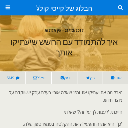
הבלוג של קייסי קולג'
21/12/2017 • אין תגובות
איך להתמודד עם החשש שיעתיקו
אותך
שתף
ציוץ
נעץ
דוא"ל
SMS
'אבל מה אם יעתיקו את זה?' שאלה אותי בעלת עסק ששוקדת על
מוצר חדש.
חייכתי. 'לענות לך על זה?' שאלתי
'כן', היא אמרה והפעילה את ההקלטה בסמארטפון שלה.