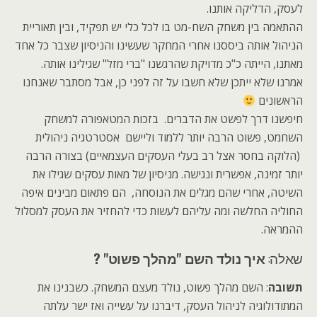
לעסק, הדליקה אותנו.
ההתאמה בין משחק השח-מט בו לכל כלי יש תפקיד, ובין תאוריית
הניהול אותה ביססנו אחרי המחקר שעשינו והניסיון שצבר כל אחד
מאתנו, הייתה כ"כ מדויקת שהרגשנו "ברי מזל" שגילינו אותה.
אמרנו שלא ייתכן שלא חשבו על זה לפני כן, אבל מסתבר שאנחנו
הראשונים
חיפשנו דרך לפשט את הדברים. בזכות המטאפורה למשחק
השחמט, פשוט הרבה יותר ללמוד וליישם אסטרטגיה ניהולית
(הלוקה בחסר אצל רב בעלי העסקים העצמאיים) בצורה הרבה
יותר זמינה, אפשרית ונגישה. מניסיון של מאות עסקים שגילו את
השיטה, אחרי שהם מגלים את הנוסחה, הם פתאום מבינים איפה
החוליה החלשה ומה עליהם לעשות כדי להחזיר את העסק למסלול
ההמראה.
שאלה:
איך נולד השם "מהלך פשוט" ?
תשובה
: השם מהלך פשוט, נולד מעצם המשחק. כשבנינו את
המתודולוגיה לניהול העסק, דיברנו על עשייה ואז ישר עלתה