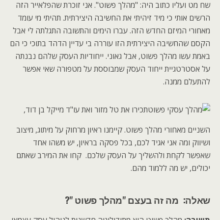
שח מט ועליו כתוב היה: "מהלך פשוט". אני זוכרת שהפלאייר הזה
הרשים אותי כי מיד זיהיתי את החשיבה היצירתית. תהיתי מי עומד
מאחורי המיזם החדש הזה. עברו הימים והתשובה התגלתה לי אבל
הקסם שהחשיבה היצירתית הזו עוררה בי עדיין הדהד בתוכי כי הם
באמת עשו מהלך פשוט, אבל גאוני. ייחודיות העסק שלהם נבנתה
על אסטרטגיית ייחוד העסק שמבוססת על מטפורה שאי אפשר
להתעלם ממנה.
תכירו את טל מזור ואת עו"ד מייקל בן דוד,
השניים מאחורי מהלך פשוט. קיימנו ראיון מרחוק על מיתוג, מיצוב
ושיווק ומה אני אגיד לכם, בכל פסקה בראיון, יש משהו אחד
שאפשר לקחת ולהשליך על העסק שלכם. קחו את המירב שאתם
יכולים, יש מה ללמוד מהם.
שאלה: מה זה בעצם "מהלך פשוט "?