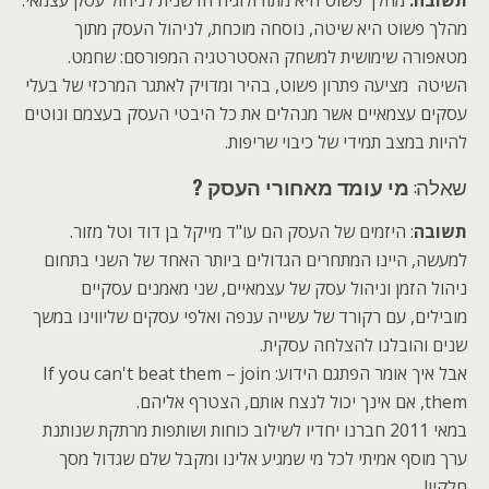
תשובה:
מהלך פשוט היא מתודולוגיה חדשנית לניהול עסק עצמאי.
מהלך פשוט היא שיטה, נוסחה מוכחת, לניהול העסק מתוך
מטאפורה שימושית למשחק האסטרטגיה המפורסם: שחמט.
השיטה מציעה פתרון פשוט, בהיר ומדויק לאתגר המרכזי של בעלי
עסקים עצמאיים אשר מנהלים את כל היבטי העסק בעצמם ונוטים
להיות במצב תמידי של כיבוי שריפות.
שאלה:
מי עומד מאחורי העסק ?
תשובה
: היזמים של העסק הם עו"ד מייקל בן דוד וטל מזור.
למעשה, היינו המתחרים הגדולים ביותר האחד של השני בתחום
ניהול הזמן וניהול עסק של עצמאיים, שני מאמנים עסקיים
מובילים, עם רקורד של עשייה ענפה ואלפי עסקים שליווינו במשך
שנים והובלנו להצלחה עסקית.
אבל איך אומר הפתגם הידוע: If you can't beat them – join
them, אם אינך יכול לנצח אותם, הצטרף אליהם.
במאי 2011 חברנו יחדיו לשילוב כוחות ושותפות מרתקת שנותנת
ערך מוסף אמיתי לכל מי שמגיע אלינו ומקבל שלם שגדול מסך
חלקיו!