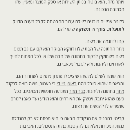
ויותר מזה, הוא בוטח בנותן השירות או ספק המוצר ומאמין שזו
הכתובת הנכונה.
כלומר אנשים מוכנים לשלם עבור ההבטחה לקבל מענה מדויק
לתועלת, צורך
או
תשוקה
שיש להם.
קחו לדוגמה את משה.
מחר החתונה של הבת שלו ודווקא הבוקר הוא קם עם גב תפוס.
משה משתוקק לרקוד בחתונה של הבת שלו או לכל הפחות לחייך
לאורחים וליהנות ולא לסבול מכאבי גב.
הוא ישמח לשלם למישהו שיציע לו פתרון מתאים לשחרור הגב
והכאבים שהוא סובל מהם
באופן מיידי
כי כאמור, משה רוצה לרקוד
מחר
בחתונה וליהנות
כבר מחר
מתנועה חופשית מכאבים, בכל
פעם שהוא יחבק וינשק את האורחים והוא מודע (עד כאב) לגורם
שמפריע לו להגשים את רצונו.
קריטי להפנים את הנקודה הבאה כי היא מפתח לא רק להגדלת
כמות המכירות אלא גם להקטנת כמות התסכולים, האכזבות